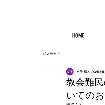
前進を願
HOME
12ステップ
文子 横木
2025年
教会難民
いてのお
皆様方へ。