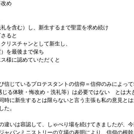
悔改め
じ
白（洗礼を含む）し、新生するまで聖霊を求め続け
て下さると
によりクリスチャンとして新生し、
聖霊）を最後まで保ち
るイエス様に認めていただくと
び信じているプロテスタントの信仰＝信仰のみによって
感じる体験・悔改め・洗礼等）は必要ではない　とは大
同時に新生するとは限らないと言う主張も私の意見とは
した。
の違いは容認して、しゃべり場を続けてきましたが、今
ジャパンミニストリーの立場の表明により、信仰の根幹