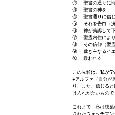
②     聖書の通りに
③     聖書の神を
④     聖書通りに信
⑤     それを告
⑥     神が義認し
⑦     聖霊内住
⑧     その信仰（
⑨     裁き主な
⑩     救われる
この見解は、私が学
+アルファ（自分が
り、また、信じると
け入れがたいもので
これまで、私は枝葉
されたウォッチマン