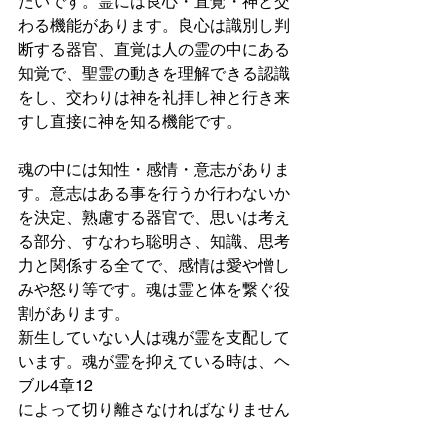
たいです。霊には良心・直覚・神と交
わる機能があります。良心は識別し判
断する器官、直覚は人の霊の中にある
知覚で、聖霊の動きを理解できる認識
をし、交わりは神を礼拝し神と行き来
すし直接に神を知る機能です。
魂の中には知性・感情・意志がありま
す。意志はある事を行うか行わないか
を決定、熟慮する器官で、思いは考え
る部分、すなわち聡明さ、知識、思考
力と関係する全てで、感情は愛や憎し
みや怒り等です。魂は霊と体を繋ぐ役
割があります。
新生していない人は魂が霊を支配して
います。魂が霊を抑えている時は、ヘ
ブル4章12
によって切り離さなければなりません